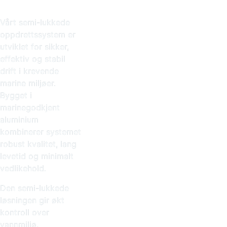
Vårt semi-lukkede
oppdrettssystem er
utviklet for sikker,
effektiv og stabil
drift i krevende
marine miljøer.
Bygget i
marinegodkjent
aluminium
kombinerer systemet
robust kvalitet, lang
levetid og minimalt
vedlikehold.
Den semi-lukkede
løsningen gir økt
kontroll over
vannmiljø,