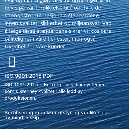
bevis på vår forpliktelse til å oppfylle de
strengeste internasjonale standardene
innen kvalitet, sikkerhet og miljøansvar. Ved
å følge disse standardene sikrer vi ikke bare
pålitelighet i våre tjenester, men også
trygghet for våre kunder.
ISO 9001:2015 PDF
ISO 9001:2015 – Bekrefter at vi har systemer
som sikrer høy kvalitet i alle ledd av
produksjonen.
Sertifiseringen dekker utstyr og vedlikehold
av mindre skip.