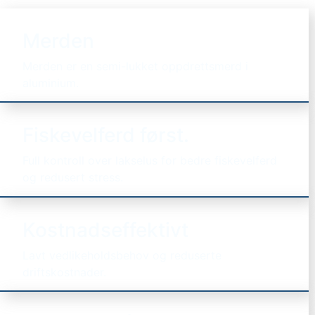
Merden
Merden er en semi-lukket oppdrettsmerd i
aluminium.
Fiskevelferd først.
Full kontroll over lakselus for bedre fiskevelferd
og redusert stress.
Kostnadseffektivt
Lavt vedlikeholdsbehov og reduserte
driftskostnader.