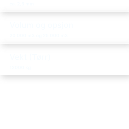
ca. 2,5 mm
Volum og opsjon
20 000 m3 og
25 000 m3
Vekt (Tørr)
12000 kg