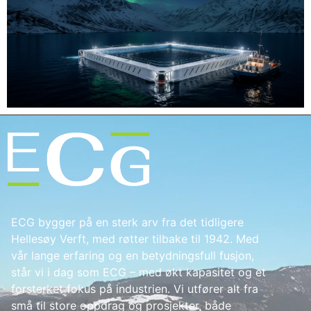
ECG bygger på en sterk arv fra det tidligere
Hellesøy Verft, med røtter tilbake til 1942. Med
vår lange erfaring og en betydningsfull fusjon,
står vi i dag som ECG – med økt kapasitet og et
forsterket fokus på industrien. Vi utfører alt fra
små til store oppdrag og prosjekter, både