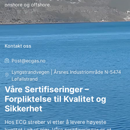
onshore og offshore.
Kontakt oss
Post@ecgas.no
Lyngstrandvegen | Årsnes Industriområde N-5474
Løfallstrand
Våre Sertifiseringer –
Forpliktelse til Kvalitet og
Sikkerhet
Hos ECG streber vi etter å levere høyeste
kvalitet i alt vi gjør. Våre sertifiseringer er et