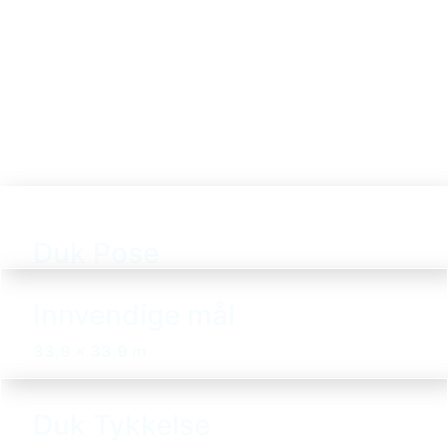
Duk Pose
Innvendige mål
33,9 x 33,9 m
Duk Tykkelse