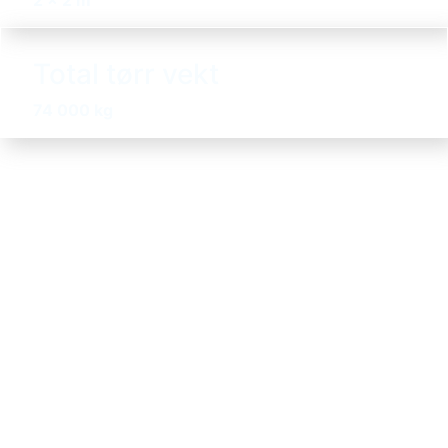
Total tørr vekt
74 000 kg