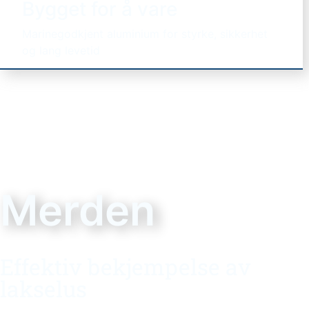
Bygget for å vare
Marinegodkjent aluminium for styrke, sikkerhet
og lang levetid
Merden
Effektiv bekjempelse av
lakselus