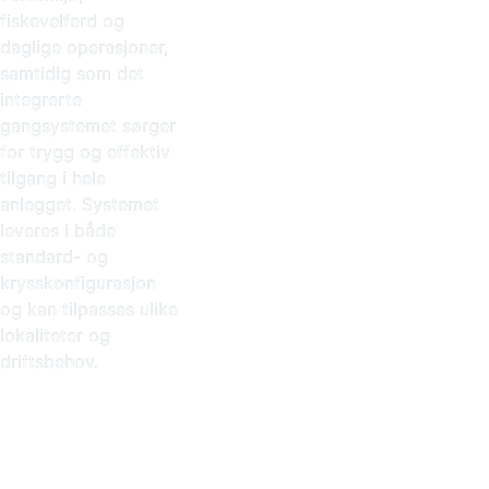
fiskevelferd og
daglige operasjoner,
samtidig som det
integrerte
gangsystemet sørger
for trygg og effektiv
tilgang i hele
anlegget. Systemet
leveres i både
standard- og
krysskonfigurasjon
og kan tilpasses ulike
lokaliteter og
driftsbehov.