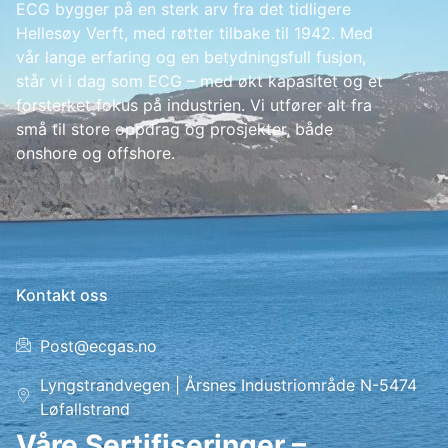
ECG bygger på en sterk arv fra det tidligere
Hellesøy Verft, med røtter tilbake til 1942. Med
vår lange erfaring og en betydningsfull fusjon,
står vi i dag som ECG – med økt kapasitet og et
forsterket fokus på industrien. Vi utfører alt fra
små til store oppdrag og prosjekter, både
onshore og offshore.
Kontakt oss
Post@ecgas.no
Lyngstrandvegen | Årsnes Industriområde N-5474
Løfallstrand
Våre Sertifiseringer –