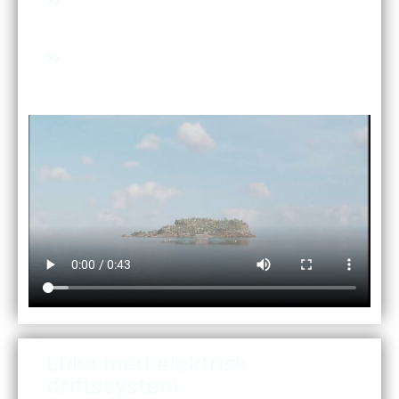
Høy fleksibilitet i dimensjoner
Hurtig elektrisk drift med manuell nødåpning.
Åpne-/lukketid: maks. 15 sekunder (avhengig
av størrelse).
Luke med elektrisk
driftssystem