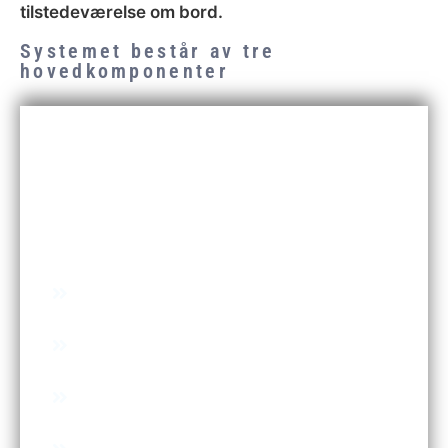
tilstedeværelse om bord.
Systemet består av tre
hovedkomponenter
Fôrlukesystem
De mekaniske egenskapene i ECG
lukesystemer er utviklet med fokus på
kvalitet, fleksibilitet og sikker drift
Solid konstruksjon i slagfast aluminium og
rustfritt stål.
Integrert LED-lys og lydsignal for sikker drift
Vanntett og termisk isolert struktur + enkel
montering