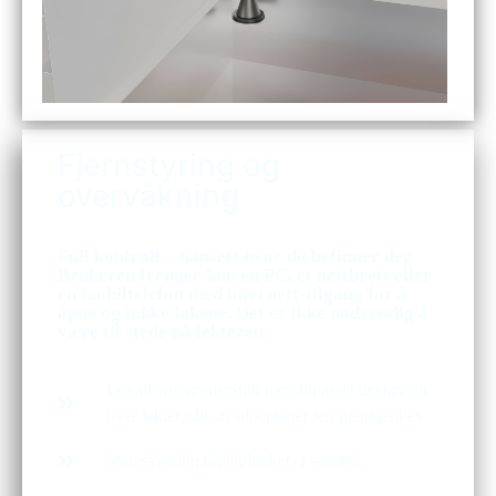
Fjernstyring og
overvåkning
Full kontroll – uansett hvor du befinner deg
Brukeren trenger kun en PC, et nettbrett eller
en mobiltelefon med internett-tilgang for å
åpne og lukke lukene. Det er ikke nødvendig å
være til stede på lekteren.
Lokalt webgrensesnitt med tilpasset design for
hver lekter, slik at siloenheter lett gjenkjennes
Statusvisning (åpen/lukket) i sanntid.