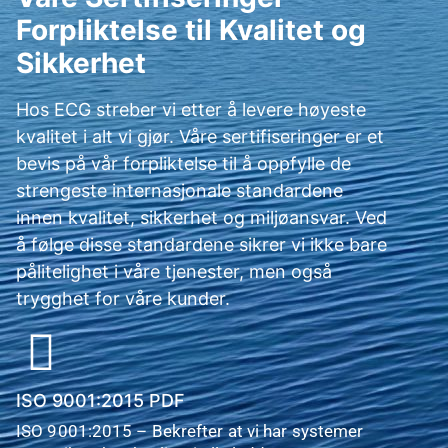
Forpliktelse til Kvalitet og
Sikkerhet
Hos ECG streber vi etter å levere høyeste
kvalitet i alt vi gjør. Våre sertifiseringer er et
bevis på vår forpliktelse til å oppfylle de
strengeste internasjonale standardene
innen kvalitet, sikkerhet og miljøansvar. Ved
å følge disse standardene sikrer vi ikke bare
pålitelighet i våre tjenester, men også
trygghet for våre kunder.
ISO 9001:2015 PDF
ISO 9001:2015 – Bekrefter at vi har systemer