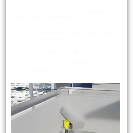
Sensoren overvåker fôrnivå, temperatur og
luftfuktighet kontinuerlig
Gir nøyaktige data i sanntid for optimal styring
av fôrleveranser
Enkel montering og vedlikehold
Monteres med beskyttelsesdeksel for slag- og
støtbeskyttelse