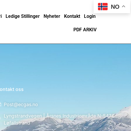
NO
i
Ledige Stillinger
Nyheter
Kontakt
Login
PDF ARKIV
ontakt oss
Post@ecgas.no
Lyngstrandvegen | Årsnes Industriområde N-5474
Løfallstrand