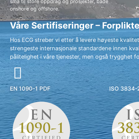
små til store oppdrag og prosjekter, både
onshore og offshore.
Våre Sertifiseringer – Forplikte
Hos ECG streber vi etter å levere høyeste kvalitet i 
strengeste internasjonale standardene innen kvali
pålitelighet i våre tjenester, men også trygghet f
EN 1090-1 PDF
ISO 3834-