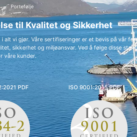
Portefølje
lse til Kvalitet og Sikkerhet
alt vi gjør. Våre sertifiseringer er et bevis på vår forp
tet, sikkerhet og miljøansvar. Ved å følge disse stand
or våre kunder.
2:2021 PDF
ISO 9001:2015 PDF