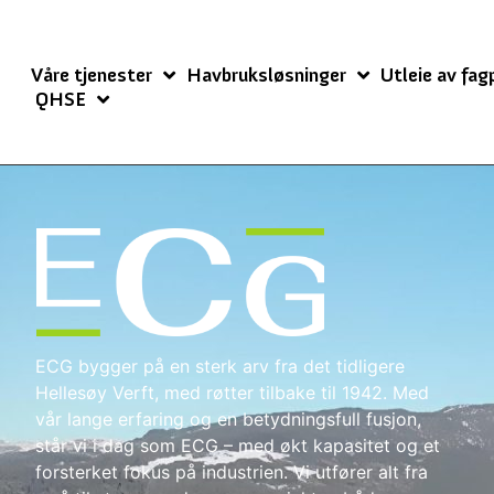
Våre tjenester
Havbruksløsninger
Utleie av fag
QHSE
ECG bygger på en sterk arv fra det tidligere
Hellesøy Verft, med røtter tilbake til 1942. Med
vår lange erfaring og en betydningsfull fusjon,
står vi i dag som ECG – med økt kapasitet og et
forsterket fokus på industrien. Vi utfører alt fra