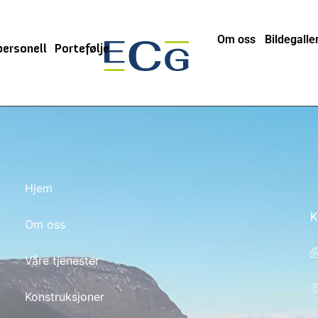
Om oss
Bildegaller
personell
Portefølje
Hjem
K
Om oss
Våre tjenester
Konstruksjoner