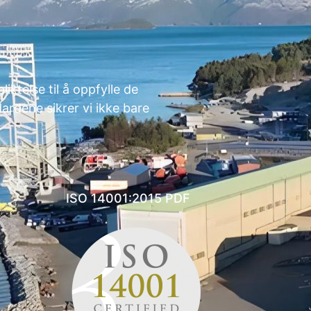
liktelse til å oppfylle de
ardene sikrer vi ikke bare
ISO 14001:2015 PDF