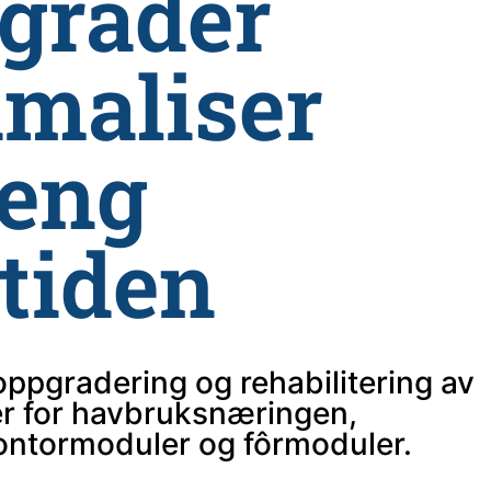
grader
imaliser
leng
etiden
oppgradering og rehabilitering av
er for havbruksnæringen,
kontormoduler og fôrmoduler.