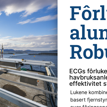
Fôrl
alu
Robu
ECGs fôrluke
havbruksanle
effektivitet s
Lukene kombine
basert fjernstyr