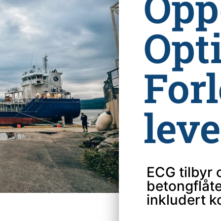
Opp
Opt
For
lev
ECG tilbyr 
betongflåt
inkludert 