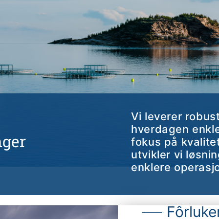
Vi leverer robus
hverdagen enkle
nger
fokus på kvalitet
utvikler vi løsni
enklere operasjo
Fôrluke