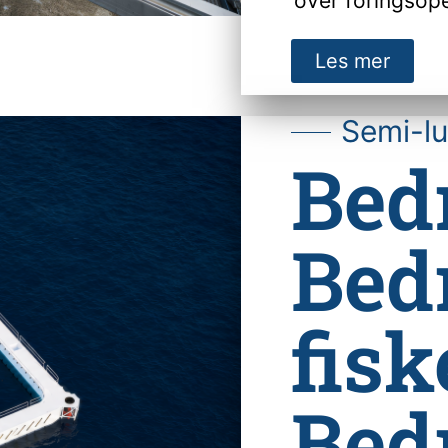
over fôringsoper
Les mer
Semi-l
Bedr
Bed
fisk
Bedr