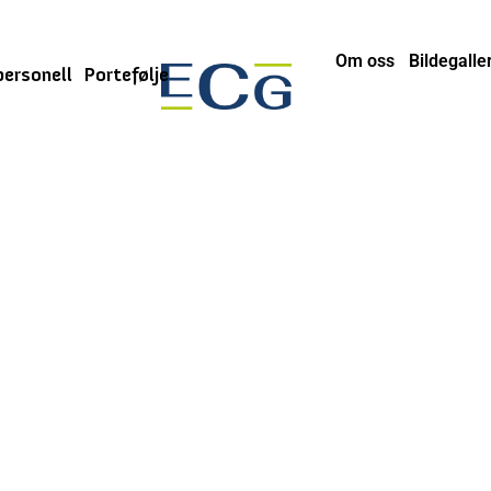
Om oss
Bildegaller
personell
Portefølje