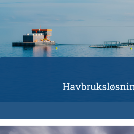
Havbruksløsni