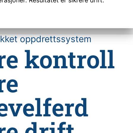
asjoner. Resultatet er sikrere drift.
ukket oppdrettssystem
e kontroll
re
evelferd
e drift.