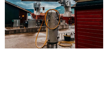
Konkurransedyktige på
kvalitet, tid og pris
Ikke nøl med å ta kontakt med oss dersom
du ønsker å drøfte dine behov, arrangere
en omvisning av våre haller eller har