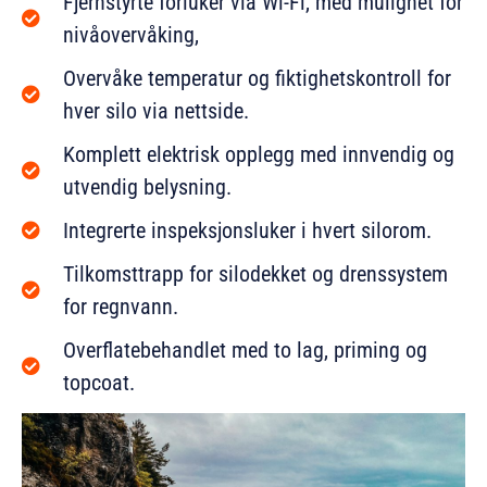
Fjernstyrte forluker via Wi-Fi, med mulighet for
nivåovervåking,
Overvåke temperatur og fiktighetskontroll for
hver silo via nettside.
Komplett elektrisk opplegg med innvendig og
utvendig belysning.
Integrerte inspeksjonsluker i hvert silorom.
Tilkomsttrapp for silodekket og drenssystem
for regnvann.
Overflatebehandlet med to lag, priming og
topcoat.