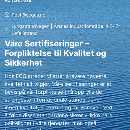
Kontakt oss
Post@ecgas.no
Lyngstrandvegen | Årsnes Industriområde N-5474
Løfallstrand
Våre Sertifiseringer –
Forpliktelse til Kvalitet og
Sikkerhet
Hos ECG streber vi etter å levere høyeste
kvalitet i alt vi gjør. Våre sertifiseringer er et
bevis på vår forpliktelse til å oppfylle de
strengeste internasjonale standardene
innen kvalitet, sikkerhet og miljøansvar. Ved
å følge disse standardene sikrer vi ikke bare
pålitelighet i våre tjenester, men også