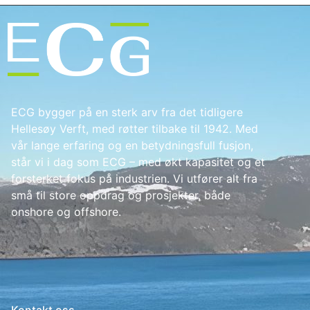
ECG bygger på en sterk arv fra det tidligere
Hellesøy Verft, med røtter tilbake til 1942. Med
vår lange erfaring og en betydningsfull fusjon,
står vi i dag som ECG – med økt kapasitet og et
forsterket fokus på industrien. Vi utfører alt fra
små til store oppdrag og prosjekter, både
onshore og offshore.