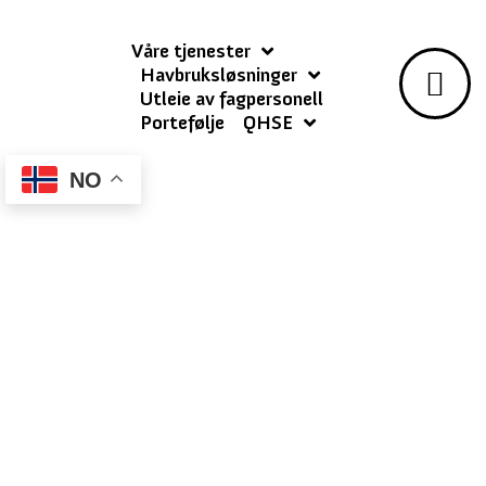
Våre tjenester
Havbruksløsninger
Utleie av fagpersonell
Portefølje
QHSE
NO
Innovasjon og Kvalitet
fra ECG
Utforsk våre mangfoldige produkter, der vi spesielt
utmerker oss innen oppgradering og rehabilitering av