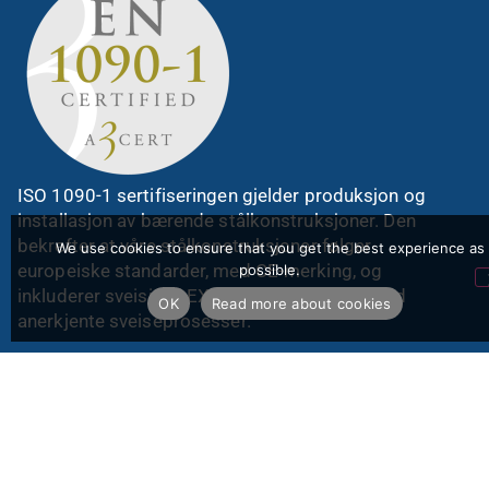
ISO 1090-1 sertifiseringen gjelder produksjon og
installasjon av bærende stålkonstruksjoner. Den
bekrefter at våre stålkonstruksjoner følger
We use cookies to ensure that you get the best experience as
europeiske standarder, med CE-merking, og
possible.
inkluderer sveising i EXC1, EXC2 og EXC3 med
OK
Read more about cookies
anerkjente sveiseprosesser.
ISO 3834-2:2021 PDF