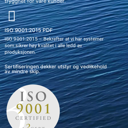
trygghet for våre kunder.
ISO 9001:2015 PDF
ISO 9001:2015 – Bekrefter at vi har systemer
som sikrer høy kvalitet i alle ledd av
produksjonen.
Sertifiseringen dekker utstyr og vedlikehold
av mindre skip.