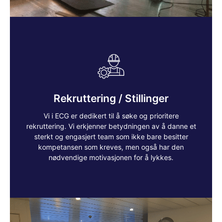
Lokale
Vi oppfordrer kvalifiserte lokale kandidater til å
søke, da dette styrker lokalsamfunnet og fremmer
jobbvekst. Hos oss kan du forvente et inkluderende
Rekruttering / Stillinger
miljø, der mangfold og respekt for hver enkelt er
grunnleggende. Vi legger vekt på kontinuerlig
Vi i ECG er dedikert til å søke og prioritere
læring og utvikling, og tilbyr muligheter for
karrierevekst og personlig utfoldelse.
rekruttering. Vi erkjenner betydningen av å danne et
sterkt og engasjert team som ikke bare besitter
Les mer
kompetansen som kreves, men også har den
nødvendige motivasjonen for å lykkes.