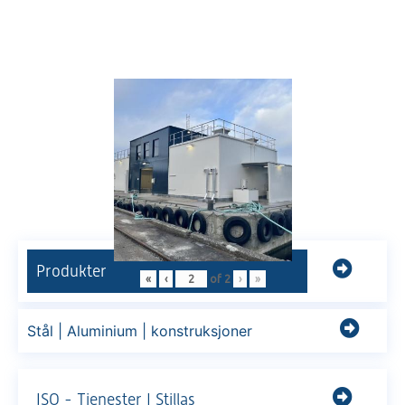
Produkter
«
‹
of
2
›
»
Stål | Aluminium | konstruksjoner
ISO - Tjenester | Stillas