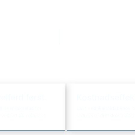
SCROLL
elferd først.
Kostnadseffek
ll over lakselus for
Lavt vedlikeholdsbehov 
evelferd og redusert
reduserte driftskostnader