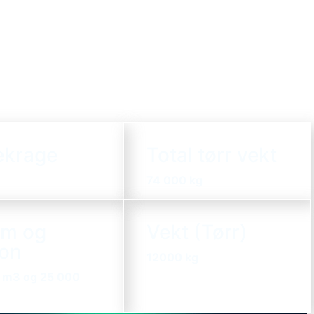
ekrage
Total tørr vekt
74 000 kg
um og
Vekt (Tørr)
jon
12000 kg
 m3 og
25 000