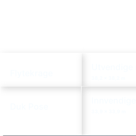
Utvendige
Flytekrage
38,2 x 38,2 m
Innvendige
Duk Pose
33,9 x 33,9 m