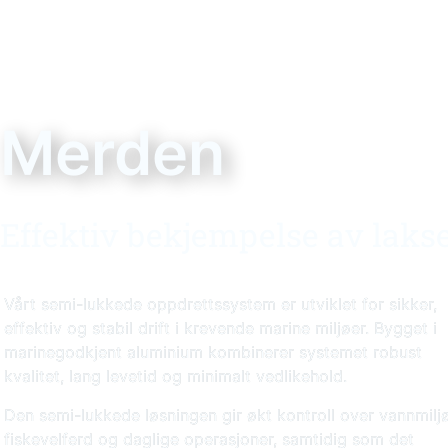
Merden
Effektiv bekjempelse av laks
Vårt semi-lukkede oppdrettssystem er utviklet for sikker,
effektiv og stabil drift i krevende marine miljøer. Bygget i
marinegodkjent aluminium kombinerer systemet robust
kvalitet, lang levetid og minimalt vedlikehold.
Den semi-lukkede løsningen gir økt kontroll over vannmiljø
fiskevelferd og daglige operasjoner, samtidig som det