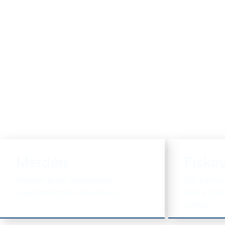
Merden
Fiskev
Merden er en semi-lukket
Full kontro
oppdrettsmerd i aluminium.
bedre fisk
stress.