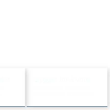
tivt
Bygget for å vare
og
Marinegodkjent aluminium for
.
styrke, sikkerhet og lang levetid