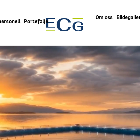
Om oss
Bildegaller
personell
Portefølje