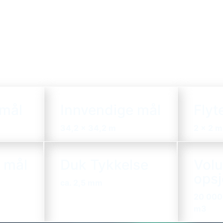
 mål
Innvendige mål
Flyt
34,2 x 34,2 m
2 x 2 m
 mål
Duk Tykkelse
Vol
ops
ca. 2,5 mm
20 000
m3