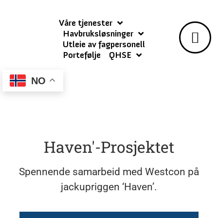
Våre tjenester
Havbruksløsninger
Utleie av fagpersonell
Portefølje
QHSE
NO
Our Project
Haven'-Prosjektet
Spennende samarbeid med Westcon på
jackupriggen ‘Haven’.