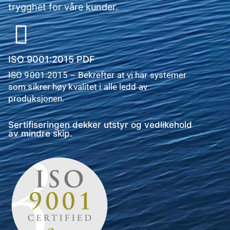
trygghet for våre kunder.
ISO 9001:2015 PDF
ISO 9001:2015 – Bekrefter at vi har systemer
som sikrer høy kvalitet i alle ledd av
produksjonen.
Sertifiseringen dekker utstyr og vedlikehold
av mindre skip.