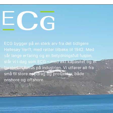
ECG bygger på en sterk arv fra det tidligere
Hellesøy Verft, med røtter tilbake til 1942. Med
vår lange erfaring og en betydningsfull fusjon,
står vi i dag som ECG – med økt kapasitet og et
forsterket fokus på industrien. Vi utfører alt fra
små til store oppdrag og prosjekter, både
onshore og offshore.