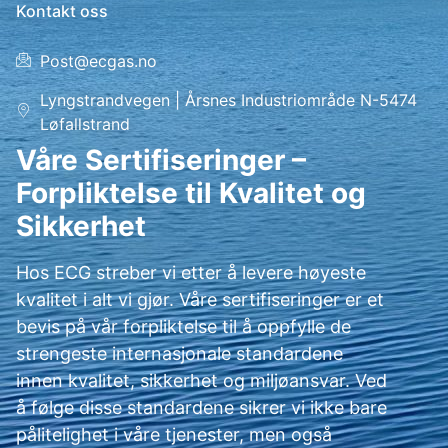
Kontakt oss
Post@ecgas.no
Lyngstrandvegen | Årsnes Industriområde N-5474
Løfallstrand
Våre Sertifiseringer –
Forpliktelse til Kvalitet og
Sikkerhet
Hos ECG streber vi etter å levere høyeste
kvalitet i alt vi gjør. Våre sertifiseringer er et
bevis på vår forpliktelse til å oppfylle de
strengeste internasjonale standardene
innen kvalitet, sikkerhet og miljøansvar. Ved
å følge disse standardene sikrer vi ikke bare
pålitelighet i våre tjenester, men også