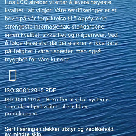
Hos ECG streber vi etter å levere høyeste
kvalitet i alt vi gjør. Våre sertifiseringer er et
bevis på vår forpliktelse til å oppfylle de
strengeste internasjonale standardene
innen kvalitet, sikkerhet og miljøansvar. Ved
å følge disse standardene sikrer vi ikke bare
pålitelighet i våre tjenester, men også
trygghet for våre kunder.
ISO 9001:2015 PDF
ISO 9001:2015 – Bekrefter at vi har systemer
som sikrer høy kvalitet i alle ledd av
produksjonen.
Sertifiseringen dekker utstyr og vedlikehold
av mindre skip.