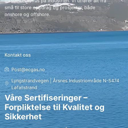
forsterket fokus på industrien. Vi utfører alt fra
små til store oppdrag og prosjekter, både
onshore og offshore.
Kontakt oss
Post@ecgas.no
Lyngstrandvegen | Årsnes Industriområde N-5474
Løfallstrand
Våre Sertifiseringer –
Forpliktelse til Kvalitet og
Sikkerhet