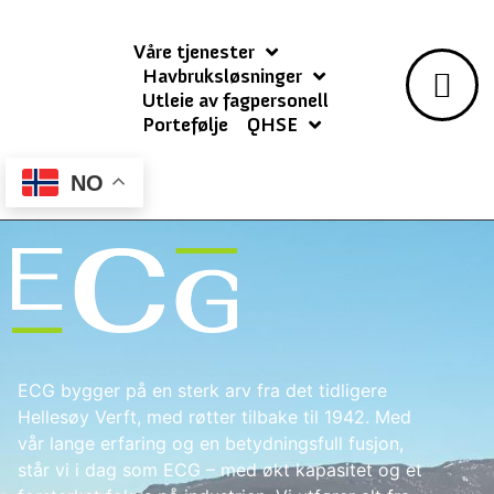
Våre tjenester
Havbruksløsninger
Utleie av fagpersonell
Portefølje
QHSE
NO
ECG bygger på en sterk arv fra det tidligere
Hellesøy Verft, med røtter tilbake til 1942. Med
vår lange erfaring og en betydningsfull fusjon,
står vi i dag som ECG – med økt kapasitet og et