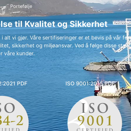
Portefølje
lse til Kvalitet og Sikkerhet
alt vi gjør. Våre sertifiseringer er et bevis på vår forp
tet, sikkerhet og miljøansvar. Ved å følge disse stand
or våre kunder.
2:2021 PDF
ISO 9001:2015 PDF