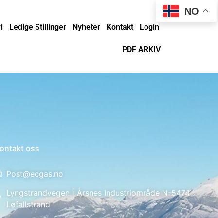
NO
i
Ledige Stillinger
Nyheter
Kontakt
Login
PDF ARKIV
ontakt oss
Post@ecgas.no
Lyngstrandvegen | Årsnes Industriområde N-5474
Løfallstrand