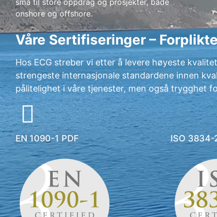
små til store oppdrag og prosjekter, både
onshore og offshore.
Våre Sertifiseringer – Forplikte
Hos ECG streber vi etter å levere høyeste kvalitet i 
strengeste internasjonale standardene innen kvali
pålitelighet i våre tjenester, men også trygghet f
EN 1090-1 PDF
ISO 3834-