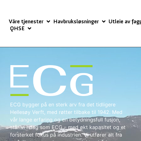
Våre tjenester
Havbruksløsninger
Utleie av fag
QHSE
ECG bygger på en sterk arv fra det tidligere
Hellesøy Verft, med røtter tilbake til 1942. Med
vår lange erfaring og en betydningsfull fusjon,
står vi i dag som ECG – med økt kapasitet og et
forsterket fokus på industrien. Vi utfører alt fra