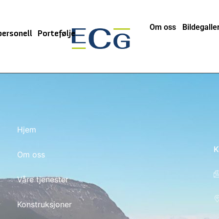
Om oss
Bildegaller
personell
Portefølje
Hjem
K
Om oss
Våre tjenester
Konstruksjoner