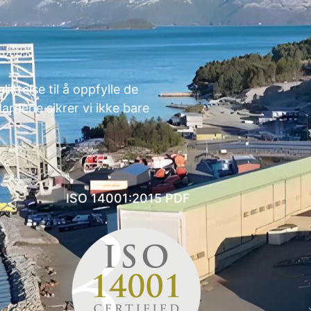
liktelse til å oppfylle de
ardene sikrer vi ikke bare
ISO 14001:2015 PDF