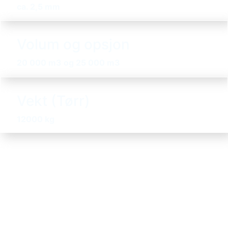
ca. 2,5 mm
Volum og opsjon
20 000 m3 og
25 000 m3
Vekt (Tørr)
12000 kg