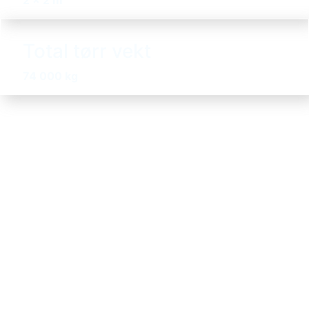
Total tørr vekt
74 000 kg