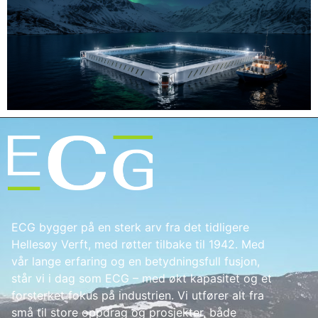
ECG bygger på en sterk arv fra det tidligere
Hellesøy Verft, med røtter tilbake til 1942. Med
vår lange erfaring og en betydningsfull fusjon,
står vi i dag som ECG – med økt kapasitet og et
forsterket fokus på industrien. Vi utfører alt fra
små til store oppdrag og prosjekter, både