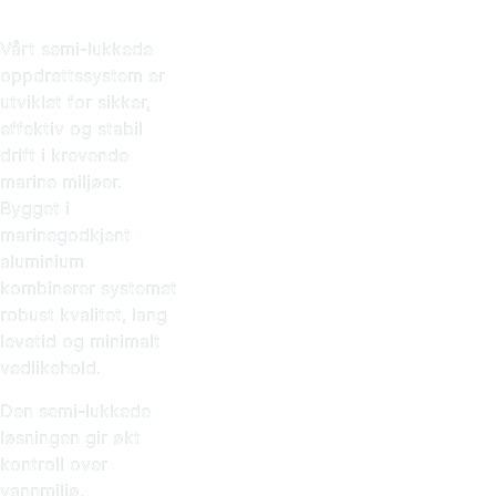
Vårt semi-lukkede
oppdrettssystem er
utviklet for sikker,
effektiv og stabil
drift i krevende
marine miljøer.
Bygget i
marinegodkjent
aluminium
kombinerer systemet
robust kvalitet, lang
levetid og minimalt
vedlikehold.
Den semi-lukkede
løsningen gir økt
kontroll over
vannmiljø,