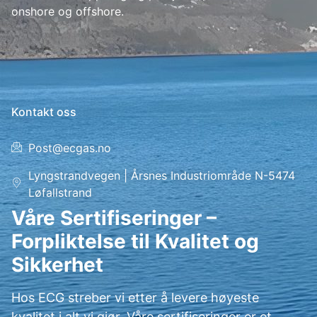
onshore og offshore.
Kontakt oss
Post@ecgas.no
Lyngstrandvegen | Årsnes Industriområde N-5474
Løfallstrand
Våre Sertifiseringer –
Forpliktelse til Kvalitet og
Sikkerhet
Hos ECG streber vi etter å levere høyeste
kvalitet i alt vi gjør. Våre sertifiseringer er et