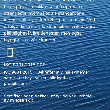
bevis på vår forpliktelse til å oppfylle de
strengeste internasjonale standardene
innen kvalitet, sikkerhet og miljøansvar. Ved
å følge disse standardene sikrer vi ikke bare
pålitelighet i våre tjenester, men også
trygghet for våre kunder.
ISO 9001:2015 PDF
ISO 9001:2015 – Bekrefter at vi har systemer
som sikrer høy kvalitet i alle ledd av
produksjonen.
Sertifiseringen dekker utstyr og vedlikehold
av mindre skip.