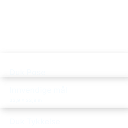
Duk Pose
Innvendige mål
33,9 x 33,9 m
Duk Tykkelse