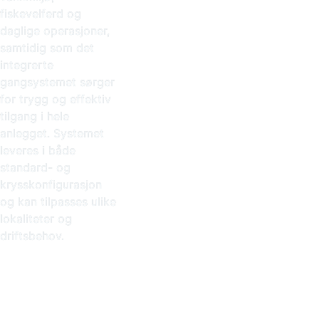
fiskevelferd og
daglige operasjoner,
samtidig som det
integrerte
gangsystemet sørger
for trygg og effektiv
tilgang i hele
anlegget. Systemet
leveres i både
standard- og
krysskonfigurasjon
og kan tilpasses ulike
lokaliteter og
driftsbehov.