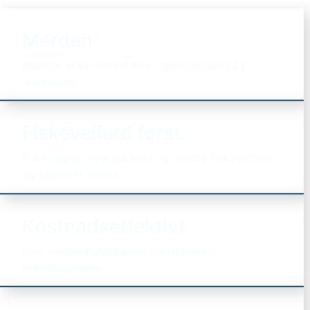
Merden
Merden er en semi-lukket oppdrettsmerd i
aluminium.
Fiskevelferd først.
Full kontroll over lakselus for bedre fiskevelferd
og redusert stress.
Kostnadseffektivt
Lavt vedlikeholdsbehov og reduserte
driftskostnader.