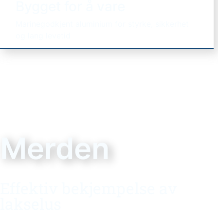
Bygget for å vare
Marinegodkjent aluminium for styrke, sikkerhet
og lang levetid
Merden
Effektiv bekjempelse av
lakselus