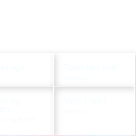
ekrage
Total tørr vekt
74 000 kg
um og
Vekt (Tørr)
jon
12000 kg
 m3 og
25 000