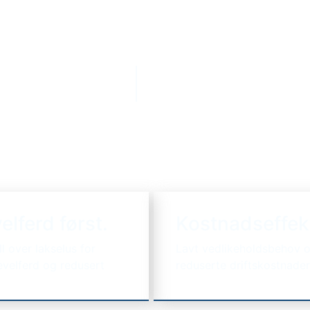
SCROLL
elferd først.
Kostnadseffek
ll over lakselus for
Lavt vedlikeholdsbehov 
evelferd og redusert
reduserte driftskostnader