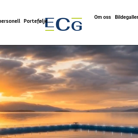
Om oss
Bildegaller
personell
Portefølje