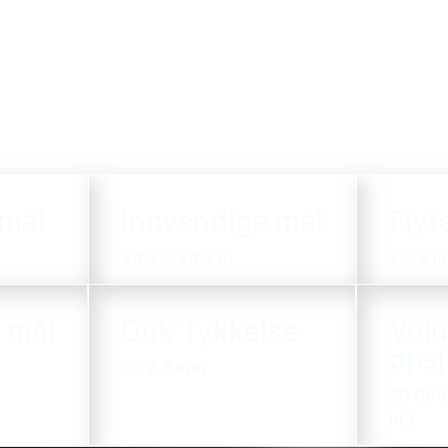
 mål
Innvendige mål
Flyt
34,2 x 34,2 m
2 x 2 m
 mål
Duk Tykkelse
Vol
ops
ca. 2,5 mm
20 000
m3