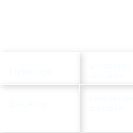
Utvendige
Flytekrage
38,2 x 38,2 m
Innvendige
Duk Pose
33,9 x 33,9 m