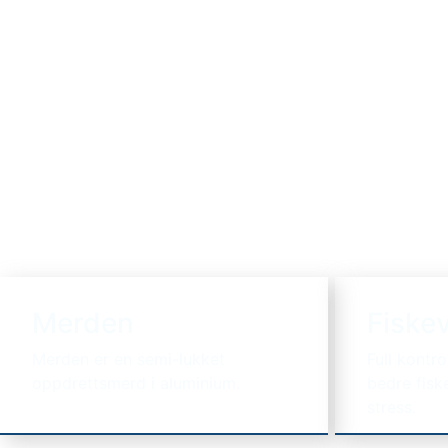
Merden
Fiskev
Merden er en semi-lukket
Full kontro
oppdrettsmerd i aluminium.
bedre fisk
stress.