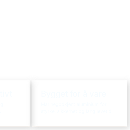
tivt
Bygget for å vare
og
Marinegodkjent aluminium for
.
styrke, sikkerhet og lang levetid