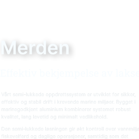
Merden
Effektiv bekjempelse av laks
Vårt semi-lukkede oppdrettssystem er utviklet for sikker,
effektiv og stabil drift i krevende marine miljøer. Bygget i
marinegodkjent aluminium kombinerer systemet robust
kvalitet, lang levetid og minimalt vedlikehold.
Den semi-lukkede løsningen gir økt kontroll over vannmiljø
fiskevelferd og daglige operasjoner, samtidig som det