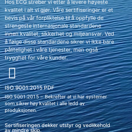
Hos ECG streber vi etter å levere høyeste
kvalitet i alt vi gjør. Våre sertifiseringer er et
bevis på vår forpliktelse til å oppfylle de
strengeste internasjonale standardene
innen kvalitet, sikkerhet og miljøansvar. Ved
å følge disse standardene sikrer vi ikke bare
pålitelighet i våre tjenester, men også
trygghet for våre kunder.
ISO 9001:2015 PDF
ISO 9001:2015 – Bekrefter at vi har systemer
som sikrer høy kvalitet i alle ledd av
produksjonen.
Sertifiseringen dekker utstyr og vedlikehold
av mindre skip.