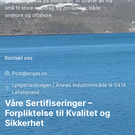
forsterket fokus på industrien. Vi utfører alt fra
små til store oppdrag og prosjekter, både
onshore og offshore.
Kontakt oss
Post@ecgas.no
Lyngstrandvegen | Årsnes Industriområde N-5474
Løfallstrand
Våre Sertifiseringer –
Forpliktelse til Kvalitet og
Sikkerhet