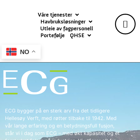
Våre tjenester
Havbruksløsninger
Utleie av fagpersonell
Portefølje
QHSE
NO
ECG bygger på en sterk arv fra det tidligere
Hellesøy Verft, med røtter tilbake til 1942. Med
vår lange erfaring og en betydningsfull fusjon,
står vi i dag som ECG – med økt kapasitet og et